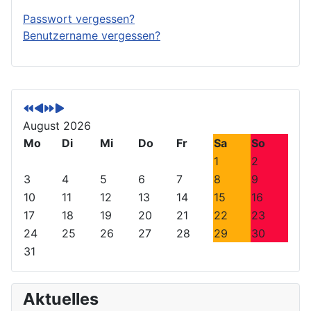
Passwort vergessen?
Benutzername vergessen?
V
V
N
N
o
o
ä
ä
r
r
c
c
August 2026
h
h
h
h
Mo
Di
Mi
Do
Fr
Sa
So
e
e
s
s
1
2
r
r
t
t
3
4
5
6
7
8
9
i
i
e
e
10
11
12
13
14
15
16
g
g
s
s
17
18
19
20
21
22
23
e
e
J
M
24
25
26
27
28
29
30
s
r
a
o
31
J
M
h
n
a
o
r
a
h
n
t
Aktuelles
r
a