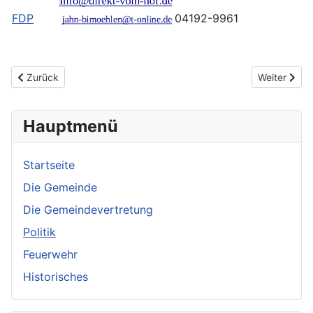
FDP
04192-9961
Vorheriger Beitrag: Die Gemeindevertretung
Nächster Be
Zurück
Weiter
Hauptmenü
Startseite
Die Gemeinde
Die Gemeindevertretung
Politik
Feuerwehr
Historisches