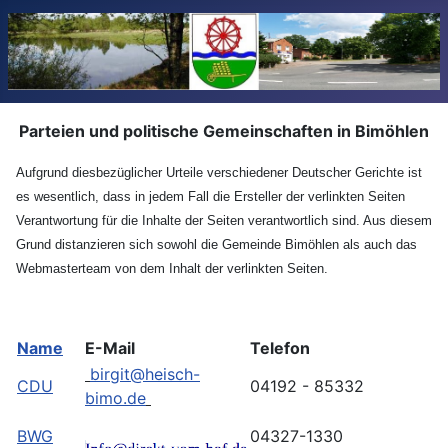
Parteien und politische Gemeinschaften in Bimöhlen
Aufgrund diesbez
ü
glicher Urteile verschiedener Deutscher Gerichte ist
es wesentlich, dass in jedem Fall die Ersteller der verlinkten Seiten
Verantwortung f
ü
r die Inhalte der Seiten verantwortlich sind. Aus diesem
Grund distanzieren sich sowohl die Gemeinde Bim
ö
hlen als auch das
Webmasterteam von dem Inhalt der verlinkten Seiten.
Name
E-Mail
Telefon
birgit@heisch-
CDU
04192 - 85332
bimo.de
BWG
04327-1330