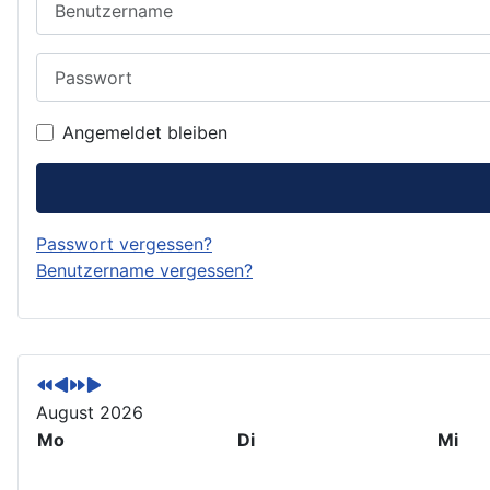
Passwort
Angemeldet bleiben
Passwort vergessen?
Benutzername vergessen?
V
V
N
N
o
o
ä
ä
r
r
c
c
August 2026
h
h
h
h
Mo
Di
Mi
e
e
s
s
r
r
t
t