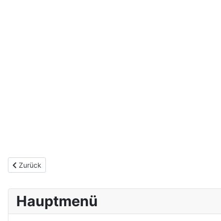
Vorheriger Beitrag: Die Gemeinde
Zurück
Hauptmenü