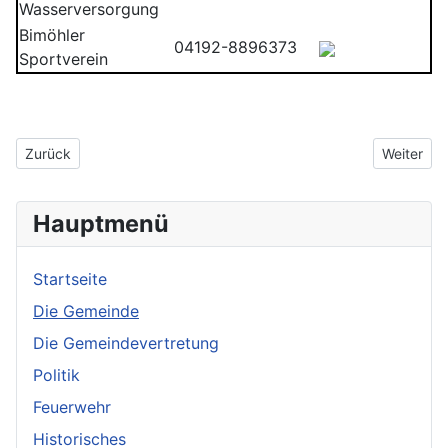
Wasserversorgung
Bimöhler
04192-8896373
Sportverein
Vorheriger Beitrag: Historisches
Nächster 
Zurück
Weiter
Hauptmenü
Startseite
Die Gemeinde
Die Gemeindevertretung
Politik
Feuerwehr
Historisches