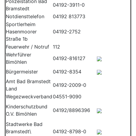
Polizeistation Bad
04192-3911-0
Bramstedt
Notdiensttelefon
04192 813773
Sportlerheim
Hasenmoorer
04192-2752
Straße 1b
Feuerwehr / Notruf
112
Wehrführer
04192-816127
Bimöhlen
Bürgermeister
04192-8354
Amt Bad Bramstedt
04192-2009-0
Land
Wegezweckverband
04551-9090
Kinderschutzbund
04192/8896396
O.V. Bimöhlen
Stadtwerke Bad
Bramstedt\
04192-8798-0