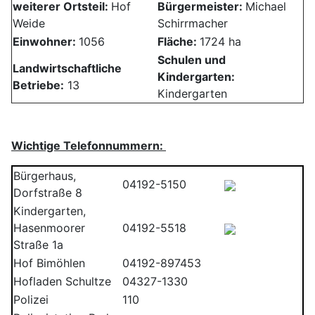
weiterer Ortsteil:
Hof
Bürgermeister:
Michael
Weide
Schirrmacher
Einwohner:
1056
Fläche:
1724 ha
Schulen und
Landwirtschaftliche
Kindergarten:
Betriebe:
13
Kindergarten
Wichtige Telefonnummern:
Bürgerhaus,
04192-5150
Dorfstraße 8
Kindergarten,
Hasenmoorer
04192-5518
Straße 1a
Hof Bimöhlen
04192-897453
Hofladen Schultze
04327-1330
Polizei
110