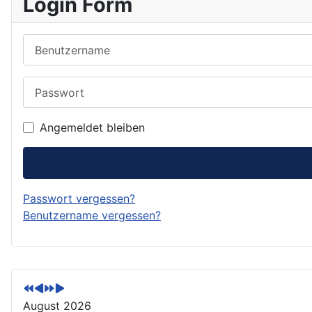
Login Form
Benutzername
Passwort
Angemeldet bleiben
Passwort vergessen?
Benutzername vergessen?
V
V
N
N
o
o
ä
ä
r
r
c
c
August 2026