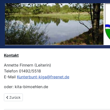
Kontakt
Annette Finnern (Leiterin)
Telefon 01492/5518
E-Mail
Kunterbunt-kiga@freenet.de
oder: kita-bimoehlen.de
Vorheriger Beitrag: Wer wir sind
Zurück